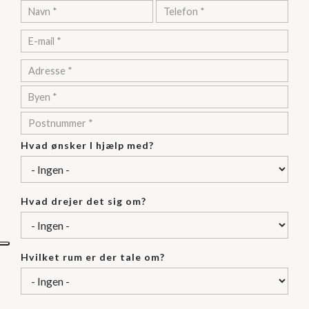
Adresse
Adresse
City/Town
ZIP/Postal
Code
Hvad ønsker I hjælp med?
Hvad drejer det sig om?
Hvilket rum er der tale om?