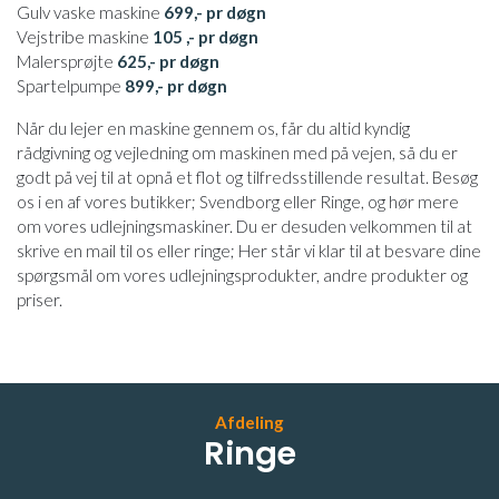
Gulv vaske maskine
699,- pr døgn
Vejstribe maskine
105 ,- pr døgn
Malersprøjte
625,- pr døgn
Spartelpumpe
899,- pr døgn
Når du lejer en maskine gennem os, får du altid kyndig
rådgivning og vejledning om maskinen med på vejen, så du er
godt på vej til at opnå et flot og tilfredsstillende resultat. Besøg
os i en af vores butikker; Svendborg eller Ringe, og hør mere
om vores udlejningsmaskiner. Du er desuden velkommen til at
skrive en mail til os eller ringe; Her står vi klar til at besvare dine
spørgsmål om vores udlejningsprodukter, andre produkter og
priser.
Afdeling
Ringe