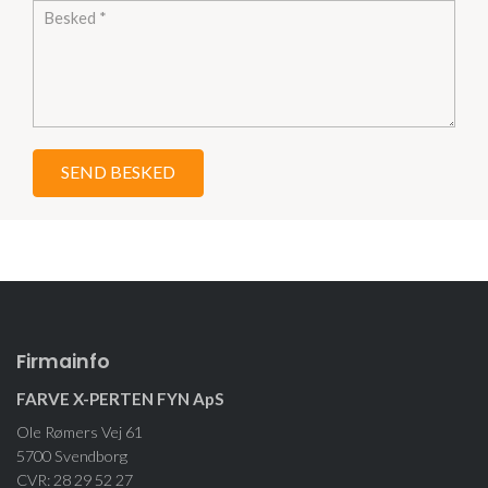
Firmainfo
FARVE X-PERTEN FYN ApS
Ole Rømers Vej 61
5700 Svendborg
CVR: 28 29 52 27