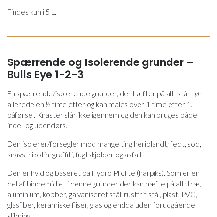
Findes kun i 5 L.
Spærrende og Isolerende grunder –
Bulls Eye 1-2-3
En spærrende/isolerende grunder, der hæfter på alt, står tør
allerede en ½ time efter og kan males over 1 time efter 1.
påførsel. Knaster slår ikke igennem og den kan bruges både
inde- og udendørs.
Den isolerer/forsegler mod mange ting heriblandt; fedt, sod,
snavs, nikotin, graffiti, fugtskjolder og asfalt
Den er hvid og baseret på Hydro Pliolite (harpiks). Som er en
del af bindemidlet i denne grunder der kan hæfte på alt; træ,
aluminium, kobber, galvaniseret stål, rustfrit stål, plast, PVC,
glasfiber, keramiske fliser, glas og endda uden forudgående
slibning.