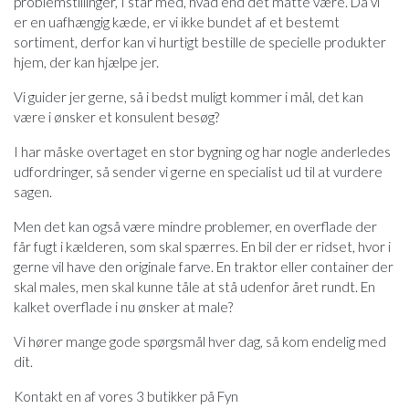
problemstillinger, I står med, hvad end det måtte være. Da vi
er en uafhængig kæde, er vi ikke bundet af et bestemt
sortiment, derfor kan vi hurtigt bestille de specielle produkter
hjem, der kan hjælpe jer.
Vi guider jer gerne, så i bedst muligt kommer i mål, det kan
være i ønsker et konsulent besøg?
I har måske overtaget en stor bygning og har nogle anderledes
udfordringer, så sender vi gerne en specialist ud til at vurdere
sagen.
Men det kan også være mindre problemer, en overflade der
får fugt i kælderen, som skal spærres. En bil der er ridset, hvor i
gerne vil have den originale farve. En traktor eller container der
skal males, men skal kunne tåle at stå udenfor året rundt. En
kalket overflade i nu ønsker at male?
Vi hører mange gode spørgsmål hver dag, så kom endelig med
dit.
Kontakt en af vores 3 butikker på Fyn