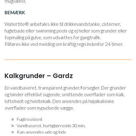
mugvækst.
BEMÆRK
Watertite® anbefales ikke til drikkevandstanke, cisterner,
fuglebade eller swimming pools og ej heller som grunder eller
topmaling på gulve, som udsættes for gangtrafik.
Påføres ikke ved melding om kraftig regn indenfor 24 timer.
Kalkgrunder – Gardz
En vandbaseret, transparent grunder/forsegler. Der grunder
og binder effektivt sugende, smittende overflader som kalk,
loftshvidt og hvidtekalk. Den anvendes på højalkalisiske
overflader som nypudsede vægge.
Fugtresistent
Vandbaseret, hurtigtørrende 30 min.
Kan anvendes ude og inde