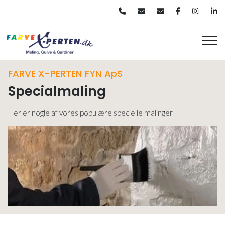
Gå
til
hovedindhold
FARVE X-PERTEN FYN ApS
Specialmaling
Her er nogle af vores populære specielle malinger