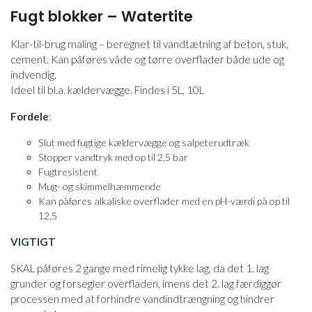
Fugt blokker – Watertite
Klar-til-brug maling – beregnet til vandtætning af beton, stuk,
cement. Kan påføres våde og tørre overflader både ude og
indvendig.
Ideel til bl.a. kældervægge. Findes i 5L, 10L
Fordele
:
Slut med fugtige kældervægge og salpeterudtræk
Stopper vandtryk med op til 2,5 bar
Fugtresistent
Mug- og skimmelhæmmende
Kan påføres alkaliske overflader med en pH-værdi på op til
12,5
VIGTIGT
SKAL påføres 2 gange med rimelig tykke lag, da det 1. lag
grunder og forsegler overfladen, imens det 2. lag færdiggør
processen med at forhindre vandindtrængning og hindrer