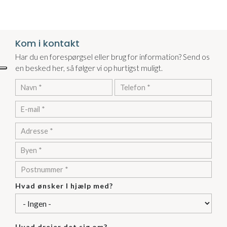
Kom i kontakt
Har du en forespørgsel eller brug for information? Send os
en besked her, så følger vi op hurtigst muligt.
Adresse
Adresse
City/Town
ZIP/Postal
Code
Hvad ønsker I hjælp med?
Hvad drejer det sig om?