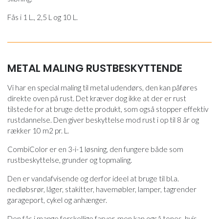
Fås i 1 L., 2,5 L og 10 L.
METAL MALING RUSTBESKYTTENDE
Vi har en special maling til metal udendørs, den kan påføres
direkte oven på rust. Det kræver dog ikke at der er rust
tilstede for at bruge dette produkt, som også stopper effektiv
rustdannelse. Den giver beskyttelse mod rust i op til 8 år og
rækker 10 m2 pr. L.
CombiColor er en 3-i-1 løsning, den fungere både som
rustbeskyttelse, grunder og topmaling.
Den er vandafvisende og derfor ideel at bruge til bl.a.
nedløbsrør, låger, stakitter, havemøbler, lamper, tagrender
garageport, cykel og anhænger.
Den fås i mange forskellige farver, men kan også tones, hvis