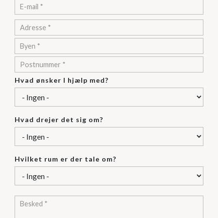
Adresse
Adresse
City/Town
ZIP/Postal
Code
Hvad ønsker I hjælp med?
Hvad drejer det sig om?
Hvilket rum er der tale om?