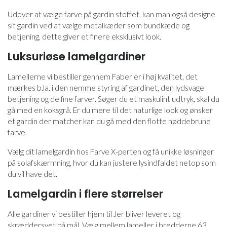
Udover at vælge farve på gardin stoffet, kan man også designe
sit gardin ved at vælge metalkæder som bundkæde og
betjening, dette giver et finere eksklusivt look.
Luksuriøse lamelgardiner
Lamellerne vi bestiller gennem Faber er i høj kvalitet, det
mærkes b.la. i den nemme styring af gardinet, den lydsvage
betjening og de fine farver. Søger du et maskulint udtryk, skal du
gå med en koksgrå. Er du mere til det naturlige look og ønsker
et gardin der matcher kan du gå med den flotte nøddebrune
farve.
Vælg dit lamelgardin hos Farve X-perten og få unikke løsninger
på solafskærmning, hvor du kan justere lysindfaldet netop som
du vil have det.
Lamelgardin i flere størrelser
Alle gardiner vi bestiller hjem til Jer bliver leveret og
skræddersyet på mål. Vælg mellem lameller i bredderne 63