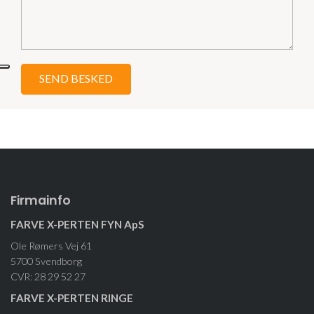
Firmainfo
FARVE X-PERTEN FYN ApS
Ole Rømers Vej 61
5700 Svendborg
CVR: 28 29 52 27
FARVE X-PERTEN RINGE