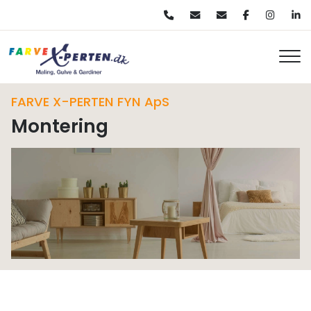
Gå
til
hovedindhold
FARVE X-PERTEN FYN ApS
Montering