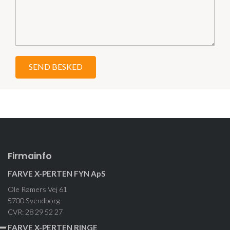
Firmainfo
FARVE X-PERTEN FYN ApS
Ole Rømers Vej 61
5700 Svendborg
CVR: 28 29 52 27
FARVE X-PERTEN RINGE